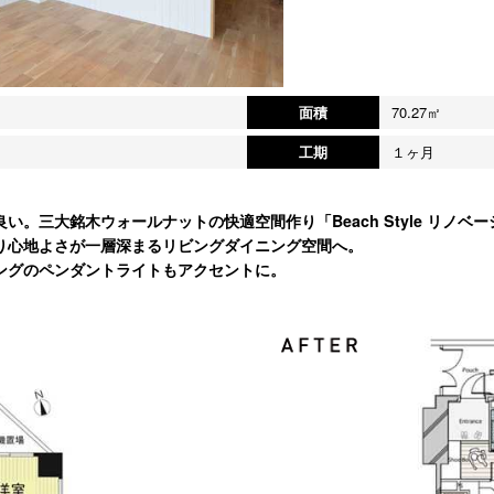
面積
70.27㎡
工期
１ヶ月
。三大銘木ウォールナットの快適空間作り「Beach Style リノベー
り心地よさが一層深まるリビングダイニング空間へ。
ングのペンダントライトもアクセントに。