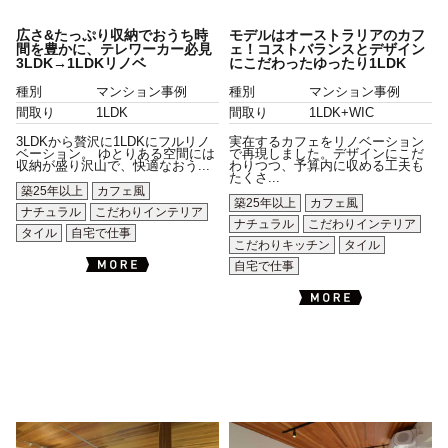
広さ&たっぷり収納でおうち時
モデルはオーストラリアのカフ
間を豊かに、テレワーカー必見
ェ！コストバランスとデザイン
3LDK→1LDKリノベ
にこだわったゆったり1LDK
種別
マンション事例
種別
マンション事例
間取り
1LDK
間取り
1LDK+WIC
3LDKから贅沢に1LDKにフルリノ
実在するカフェをリノベーション
ベーション。 ゆとりある空間には
で再現しました。デザインにこだ
収納が盛り沢山で、快適なおう...
わりつつ、予算内に収める工夫も
たくさ...
築25年以上
カフェ風
築25年以上
カフェ風
ナチュラル
こだわりインテリア
ナチュラル
こだわりインテリア
タイル
自宅で仕事
こだわりキッチン
タイル
自宅で仕事