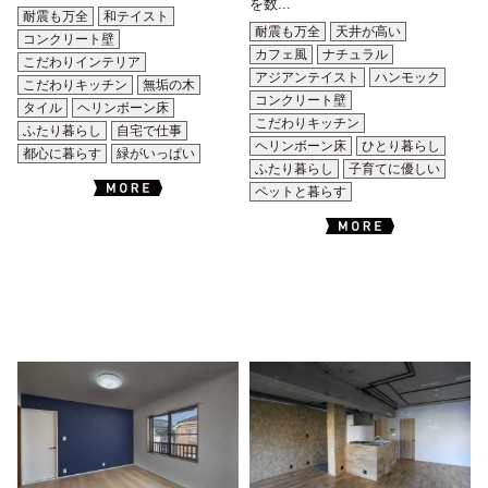
を数...
耐震も万全
和テイスト
耐震も万全
天井が高い
コンクリート壁
カフェ風
ナチュラル
こだわりインテリア
アジアンテイスト
ハンモック
こだわりキッチン
無垢の木
コンクリート壁
タイル
ヘリンボーン床
こだわりキッチン
ふたり暮らし
自宅で仕事
ヘリンボーン床
ひとり暮らし
都心に暮らす
緑がいっぱい
ふたり暮らし
子育てに優しい
ペットと暮らす