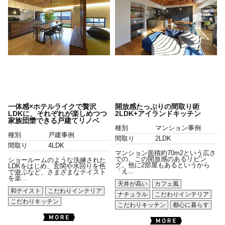
一体感×ホテルライクで贅沢
開放感たっぷりの間取り術
LDKに、それぞれが楽しめつつ
2LDK+アイランドキッチン
家族団欒できる戸建てリノベ
種別
マンション事例
種別
戸建事例
間取り
2LDK
間取り
4LDK
マンション面積約70m2という広さ
での、この開放感のあるリビン
ショールームのような洗練された
グ。他に2部屋もあるというから
LDKをはじめ、玄関や水回りを色
「え...
で遊ぶなど、さまざまなテイスト
を楽...
天井が高い
カフェ風
和テイスト
こだわりインテリア
ナチュラル
こだわりインテリア
こだわりキッチン
こだわりキッチン
都心に暮らす