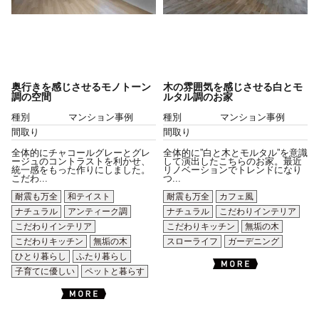
奥行きを感じさせるモノトーン
木の雰囲気を感じさせる白とモ
調の空間
ルタル調のお家
種別
マンション事例
種別
マンション事例
間取り
間取り
全体的にチャコールグレーとグレ
全体的に”白と木とモルタル”を意識
ージュのコントラストを利かせ、
して演出したこちらのお家。最近
統一感をもった作りにしました。
リノベーションでトレンドになり
こだわ...
つ...
耐震も万全
和テイスト
耐震も万全
カフェ風
ナチュラル
アンティーク調
ナチュラル
こだわりインテリア
こだわりインテリア
こだわりキッチン
無垢の木
こだわりキッチン
無垢の木
スローライフ
ガーデニング
ひとり暮らし
ふたり暮らし
子育てに優しい
ペットと暮らす