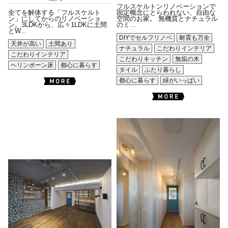
フルスケルトンリノベーションで
全てを解体する「フルスケルト
固定概念にとらわれない、自由な
ン」にしてからのリノベーショ
空間のお家。 無機質とナチュラル
ン。3LDKから、広々1LDKに土間
のミ...
とW...
DIYでセルフリノベ
耐震も万全
天井が高い
土間あり
ナチュラル
こだわりインテリア
こだわりインテリア
こだわりキッチン
無垢の木
ヘリンボーン床
都心に暮らす
タイル
ふたり暮らし
都心に暮らす
緑がいっぱい