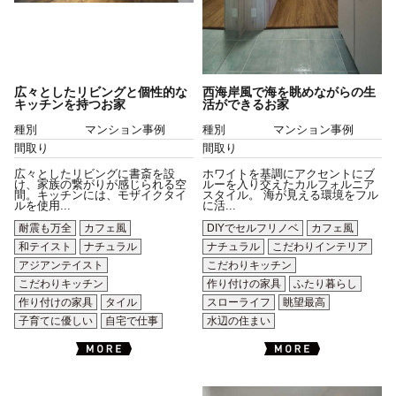
広々としたリビングと個性的な
西海岸風で海を眺めながらの生
キッチンを持つお家
活ができるお家
種別
マンション事例
種別
マンション事例
間取り
間取り
広々としたリビングに書斎を設
ホワイトを基調にアクセントにブ
け、家族の繋がりが感じられる空
ルーを入り交えたカルフォルニア
間。キッチンには、モザイクタイ
スタイル。 海が見える環境をフル
ルを使用...
に活...
耐震も万全
カフェ風
DIYでセルフリノベ
カフェ風
和テイスト
ナチュラル
ナチュラル
こだわりインテリア
アジアンテイスト
こだわりキッチン
こだわりキッチン
作り付けの家具
ふたり暮らし
作り付けの家具
タイル
スローライフ
眺望最高
子育てに優しい
自宅で仕事
水辺の住まい