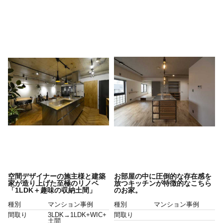
空間デザイナーの施主様と建築
お部屋の中に圧倒的な存在感を
家が造り上げた至極のリノベ
放つキッチンが特徴的なこちら
「1LDK＋趣味の収納土間」
のお家。
種別
マンション事例
種別
マンション事例
間取り
3LDK→1LDK+WIC+
間取り
土間