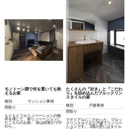
モノトーン調で何を置いても映
たくさんの『好き』と『こだわ
えるお家
り』を詰め込んだブルックリン
スタイルの家
種別
マンション事例
種別
戸建事例
間取り
間取り
もともとフルリノベーションの物
件を壊して、再リノベーションし
マテリアルにこだわった、ブルッ
たこちらのお家。 昼は緑豊かでや
クリンスタイルな戸建てリノベー
わら...
ションです。 2階の壁にはタイル