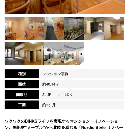
種別
マンション事例
面積
約40.14㎡
間取り
2LDK → 1LDK
工期
約1ヶ月
ワクワクのDINKSライフを実現するマンション・リノベーショ
ン。無垢材“メープル”から北欧を感じる『Nordic Style リノベー