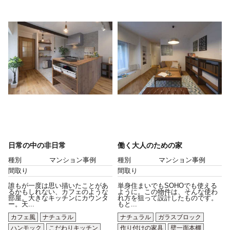
日常の中の非日常
働く大人のための家
種別
マンション事例
種別
マンション事例
間取り
間取り
誰もが一度は思い描いたことがあ
単身住まいでもSOHOでも使える
るかもしれない、カフェのような
ように。この物件は、そんな使わ
部屋。大きなキッチンにカウンタ
れ方を狙って設計したものです。
ー。天...
もと...
カフェ風
ナチュラル
ナチュラル
ガラスブロック
ハンモック
こだわりキッチン
作り付けの家具
壁一面本棚