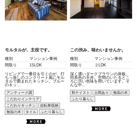
モルタルが、主役です。
この渋み、味わいませんか。
種別
マンション事例
種別
マンション事例
間取り
1SLDK
間取り
２LDK
リビングで一番目を引くのが、打
深く濃いダークブラウンの床板。
ちっ放しのコンクリート風にモル
同系色の天井。空間のいたるとこ
タルで囲まれたキッチン。ブルー
ろに渋い色味を用いています。そ
のキッ...
んな中...
アンティーク調
和テイスト
土間あり
無垢の木
こだわりインテリア
ふたり暮らし
こだわりキッチン
自転車収納
無垢の木
タイル
ふたり暮らし