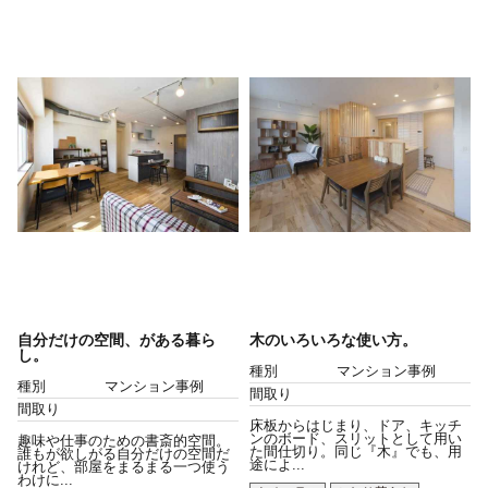
自分だけの空間、がある暮ら
木のいろいろな使い方。
し。
種別
マンション事例
種別
マンション事例
間取り
間取り
床板からはじまり、ドア、キッチ
ンのボード、スリットとして用い
趣味や仕事のための書斎的空間。
た間仕切り。同じ『木』でも、用
誰もが欲しがる自分だけの空間だ
途によ...
けれど、部屋をまるまる一つ使う
わけに...