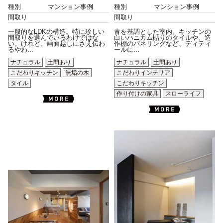
種別
マンション事例
種別
マンション事例
間取り
間取り
一般的なLDKの構造。特に珍しい
青を基調とした室内。キッチンの
間取りを選んでいるわけではな
白いハニカム貼りのタイルや、造
い。けれど、画面越しにさえ伝わ
作棚のパネリングなど、ディティ
るやわ...
ールに...
ナチュラル
土間あり
ナチュラル
土間あり
こだわりキッチン
無垢の木
こだわりインテリア
タイル
こだわりキッチン
作り付けの家具
スローライフ