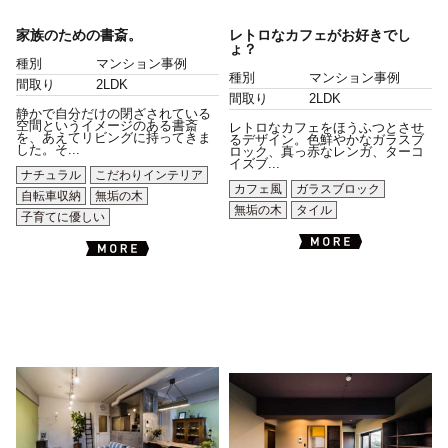
家族のための書斎。
レトロなカフェがお好きでし
ょ？
種別
マンション事例
種別
マンション事例
間取り
2LDK
間取り
2LDK
静かで自分だけの閉ざされている
空間というイメージのある書斎
レトロなカフェをほうふつとさせ
を、あえてリビングに持ってきま
るデザイン。色鮮やかなガラスブ
した。そ...
ロック、真っ赤なレンガ、ターコ
イズブ...
ナチュラル
こだわりインテリア
カフェ風
ガラスブロック
自転車収納
無垢の木
無垢の木
タイル
子育てに優しい