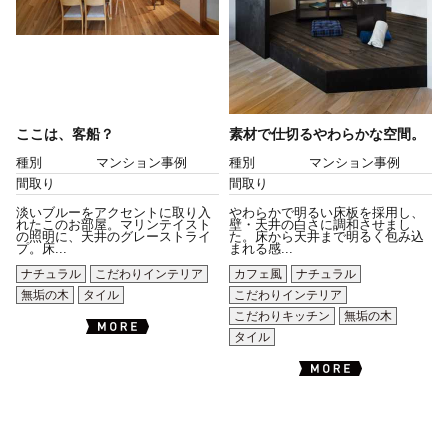
ここは、客船？
素材で仕切るやわらかな空間。
種別
マンション事例
種別
マンション事例
間取り
間取り
淡いブルーをアクセントに取り入
やわらかで明るい床板を採用し、
れたこのお部屋。マリンテイスト
壁・天井の白さに調和させまし
の照明に、天井のグレーストライ
た。床から天井まで明るく包み込
プ。床...
まれる感...
ナチュラル
こだわりインテリア
カフェ風
ナチュラル
無垢の木
タイル
こだわりインテリア
こだわりキッチン
無垢の木
タイル