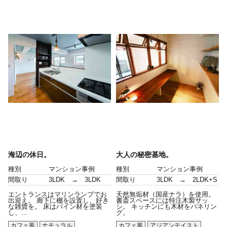
海辺の休日。
大人の秘密基地。
種別
マンション事例
種別
マンション事例
間取り
3LDK → 3LDK
間取り
3LDK → 2LDK+S
エントランスはマリンランプでお
天然無垢材（国産ナラ）を使用。
出迎え。 廊下に棚を設置し、好き
書斎スペースには特注木製サッ
な雑貨を。 床はパイン材を塗装
シ。 キッチンにも木材をパネリン
し、...
グ。
カフェ風
ナチュラル
カフェ風
アジアンテイスト