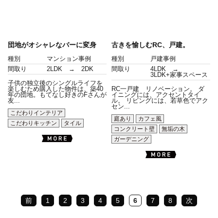
団地がオシャレなバーに変身
古きを愉しむRC、戸建。
種別
マンション事例
種別
戸建事例
間取り
2LDK → 2DK
間取り
4LDK →
3LDK+家事スペース
子供の独立後のシングルライフを
楽しむため購入した物件は、築40
RC一戸建 リノベーション。 ダ
年の団地。もてなし好きのFさんが
イニングには、アクセントタイ
友...
ル。 リビングには、若草色でアク
セン...
こだわりインテリア
庭あり
カフェ風
こだわりキッチン
タイル
コンクリート壁
無垢の木
ガーデニング
前
1
2
3
4
5
6
7
8
次