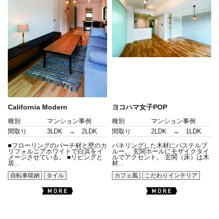
California Modern
ヨコハマ女子POP
種別
マンション事例
種別
マンション事例
間取り
3LDK → 2LDK
間取り
2LDK → 1LDK
■フローリングのバーチ材と壁のカ
パネリングした木材にパステルブ
リフォルニアホワイトで白浜をイ
ルー。 玄関ホールにモザイクタイ
メージさせている。 ■リビングと
ルでアクセント。 玄関（床）は木
居...
材...
自転車収納
タイル
カフェ風
こだわりインテリア