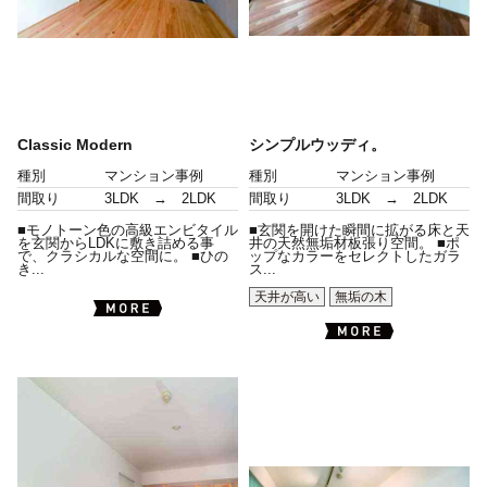
Classic Modern
シンプルウッディ。
種別
マンション事例
種別
マンション事例
間取り
3LDK → 2LDK
間取り
3LDK → 2LDK
■モノトーン色の高級エンビタイル
■玄関を開けた瞬間に拡がる床と天
を玄関からLDKに敷き詰める事
井の天然無垢材板張り空間。 ■ポ
で、クラシカルな空間に。 ■ひの
ップなカラーをセレクトしたガラ
き...
ス...
天井が高い
無垢の木