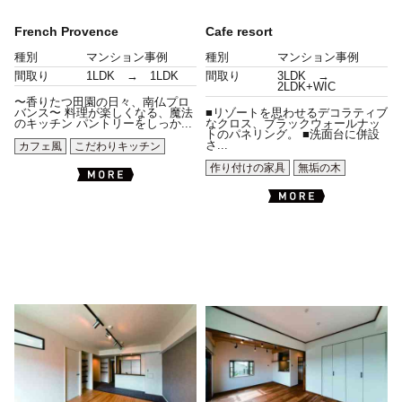
French Provence
Cafe resort
種別
マンション事例
種別
マンション事例
間取り
1LDK → 1LDK
間取り
3LDK →
2LDK+WIC
〜香りたつ田園の日々、南仏プロ
バンス〜 料理が楽しくなる、魔法
■リゾートを思わせるデコラティブ
のキッチン パントリーをしっか...
なクロス、ブラックウォールナッ
トのパネリング。 ■洗面台に併設
さ...
カフェ風
こだわりキッチン
作り付けの家具
無垢の木