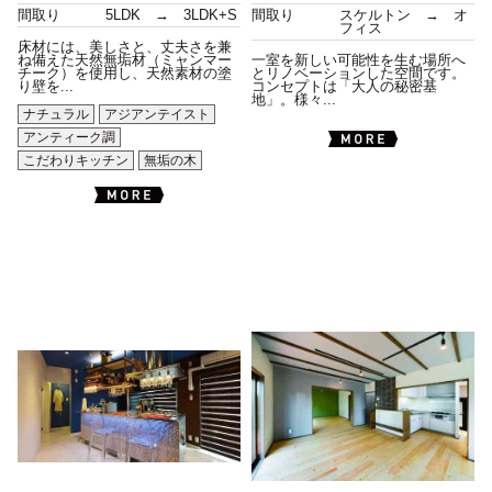
間取り
5LDK → 3LDK+S
間取り
スケルトン → オ
フィス
床材には、美しさと、丈夫さを兼
ね備えた天然無垢材（ミャンマー
一室を新しい可能性を生む場所へ
チーク）を使用し、天然素材の塗
とリノベーションした空間です。
り壁を...
コンセプトは「大人の秘密基
地」。様々...
ナチュラル
アジアンテイスト
アンティーク調
こだわりキッチン
無垢の木